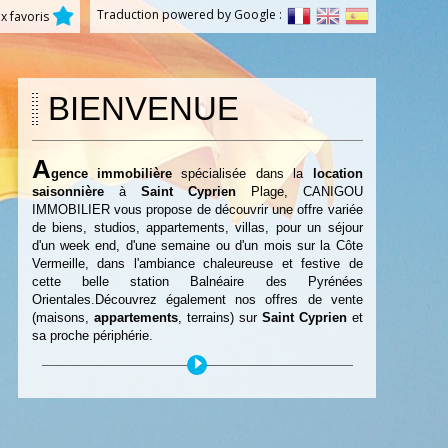
Traduction powered by Google :
x favoris
BIENVENUE
A
gence immobilière
spécialisée dans la
location
saisonnière
à
Saint Cyprien
Plage, CANIGOU
IMMOBILIER vous propose de découvrir une offre variée
de biens, studios, appartements, villas, pour un séjour
d'un week end, d'une semaine ou d'un mois sur la Côte
Vermeille, dans l'ambiance chaleureuse et festive de
cette belle station Balnéaire des Pyrénées
Orientales.Découvrez également nos offres de vente
(maisons,
appartements
, terrains) sur
Saint Cyprien
et
sa proche périphérie.