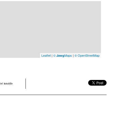
Leaflet
|
©
Maps
|
© OpenStreetMap
Jawg