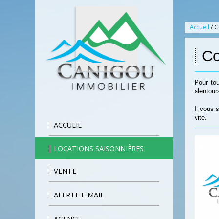
Accueil
/ C
Co
Pour tou
alentour
Il vous 
vite.
ACCUEIL
LOCATIONS SAISONNIÈRES
VENTE
ALERTE E-MAIL
AGENCE