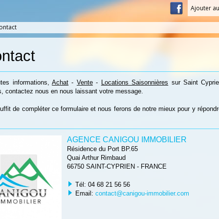
Ajouter au
ontact
ntact
tes informations,
Achat
-
Vente
-
Locations Saisonnières
sur Saint Cypri
s, contactez nous en nous laissant votre message.
suffit de compléter ce formulaire et nous ferons de notre mieux pour y répond
AGENCE CANIGOU IMMOBILIER
Résidence du Port BP.65
Quai Arthur Rimbaud
66750
SAINT-CYPRIEN
-
FRANCE
Tél: 04 68 21 56 56
Email:
contact@canigou-immobilier.com