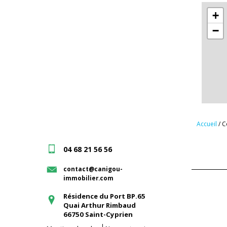
+
−
Accueil
/ C
04 68 21 56 56
contact@canigou-
immobilier.com
Résidence du Port BP.65
Quai Arthur Rimbaud
66750
Saint-Cyprien